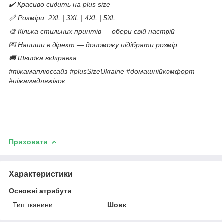
✔️ Красиво сидить на plus size
📏 Розміри: 2XL | 3XL | 4XL | 5XL
🎨 Кілька стильних принтів — обери свій настрій
💌 Напиши в дірект — допоможу підібрати розмір
🚚 Швидка відправка
#піжамаплюссайз #plusSizeUkraine #домашнійкомфорт
#піжамадляжінок
Приховати
Характеристики
Основні атрибути
Тип тканини
Шовк