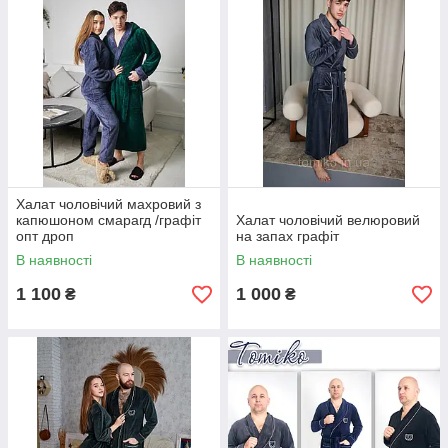
Халат чоловічий махровий з
капюшоном смарагд /графіт
Халат чоловічий велюровий
опт дроп
на запах графіт
В наявності
В наявності
1 100
1 000
₴
₴