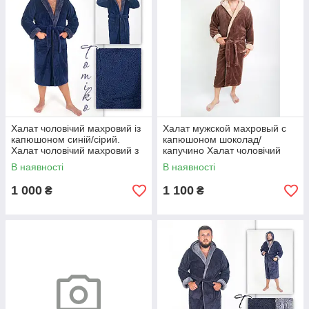
мужских халатов в Киеве также занимается оптом. Наши
цены крайне выгодны и уютный мужской махровый халат
можно купить совсем недорого и с доставкой по всей
Украине Кроме того действует система скидок (2% от 1000
гривен и 5% для оптового заказа от 2000 гривен).
Халат чоловічий махровий із
Халат мужской махровый с
капюшоном синій/сірий.
капюшоном шоколад/
Халат чоловічий махровий з
капучино Халат чоловічий
капюшоном синій/сірий 42-
махровий з капюшоном. 56-
В наявності
В наявності
58.
58
1 000
1 100
₴
₴