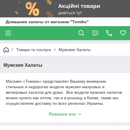
Домашние халаты от магазина "Tomiko"
Товари та послуги
Мужские Халаты
Мужские Халаты
Магазин «Томико» представляет Вашему вниманию
стильные и недорогие модели мужских махровых и
велюровых халатов для дома. Все модели мужских халатов
можно купить как оптом, так и в розницу в Киеве, также мы
осуществляем доставку по всех регионах Украины.
Мужские махровые халаты в Киеве
Показати все
По выбору заказчика мужские махровые халаты могут иметь
капюшон и нашивки, дополняющие общий стиль. В Киеве