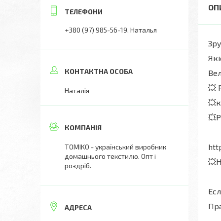
+380 (97) 985-56-19
Наталья
Зру
Які
Вел
💥 
Наталія
💥
💥Р
htt
ТОМIKO - український виробник
домашнього текстилю. Опт і
💥
роздріб.
Есл
Пра