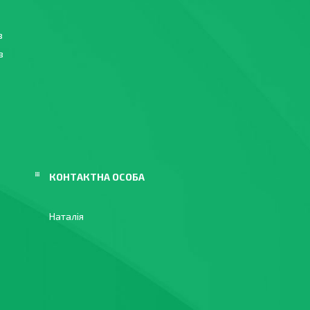
в
в
в
Наталія