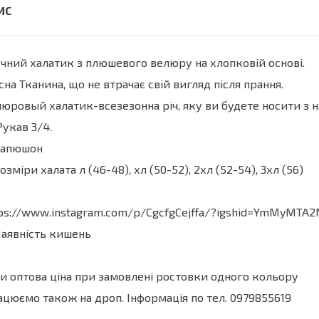
чний халатик з плюшевого велюру на хлопковій основі.
сна Тканина, що не втрачає свій вигляд після прання.
юровый халатик-всезезонна річ, яку ви будете носити з
Рукав 3/4.
капюшон
озміри халата л (46-48), хл (50-52), 2хл (52-54), 3хл (56)
ps://www.instagram.com/p/CgcfgCejffa/?igshid=YmMyMTA
Наявність кишень
и оптова ціна при замовлені ростовки одного кольору
цюємо також на дроп. Інформація по тел. 0979855619