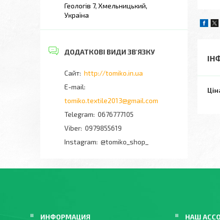
Геологів 7, Хмельницький,
Україна
ІН
http://tomiko.in.ua
Цін
tomiko.textile2013@gmail.com
0676777105
0979855619
Instagram
@tomiko_shop_
ИНФОРМАЦИЯ
НАШ АСС