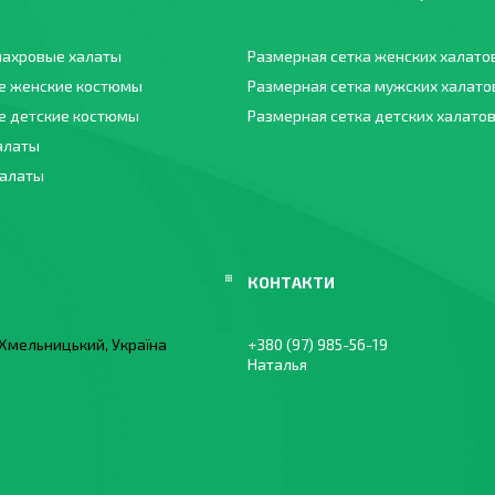
ахровые халаты
Размерная сетка женских халато
е женские костюмы
Размерная сетка мужских халато
 детские костюмы
Размерная сетка детских халато
алаты
халаты
, Хмельницький, Україна
+380 (97) 985-56-19
Наталья