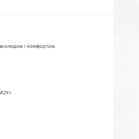
 насолодою і комфортом.
2M2Y=