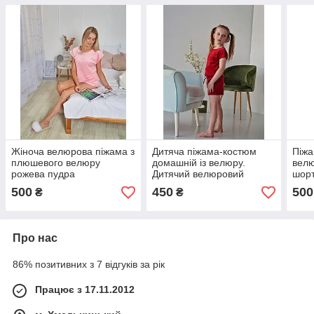
Жіноча велюрова піжама з
Дитяча піжама-костюм
Піжа
плюшевого велюру
домашній із велюру.
велю
рожева пудра
Дитячий велюровий
шорт
костюм.
500
450
500
₴
₴
Про нас
86% позитивних з 7 відгуків за рік
Працює з 17.11.2012