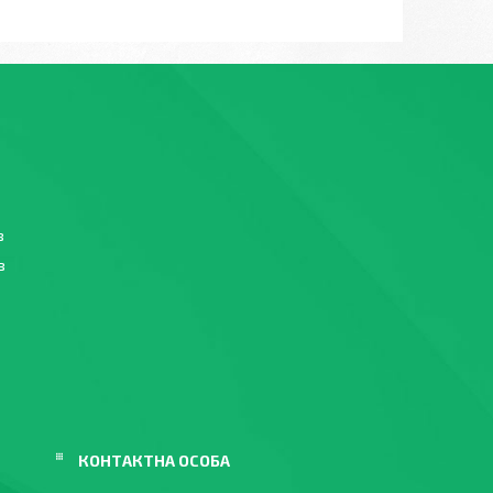
в
в
в