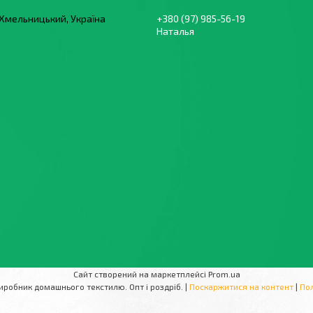
, Хмельницький, Україна
+380 (97) 985-56-19
Наталья
Сайт створений на маркетплейсі
Prom.ua
ТОМIKO - український виробник домашнього текстилю. Опт і роздріб. |
Поскаржитися на контент
|
Пол