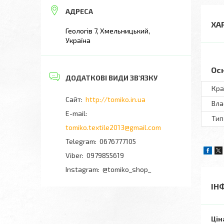
ХА
Геологів 7, Хмельницький,
Україна
Ос
Кра
http://tomiko.in.ua
Вла
Тип
tomiko.textile2013@gmail.com
0676777105
0979855619
Instagram
@tomiko_shop_
ІН
Цін