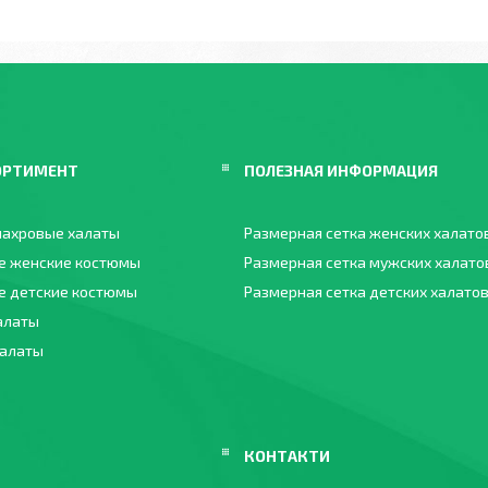
ОРТИМЕНТ
ПОЛЕЗНАЯ ИНФОРМАЦИЯ
ахровые халаты
Размерная сетка женских халато
е женские костюмы
Размерная сетка мужских халато
 детские костюмы
Размерная сетка детских халато
алаты
халаты