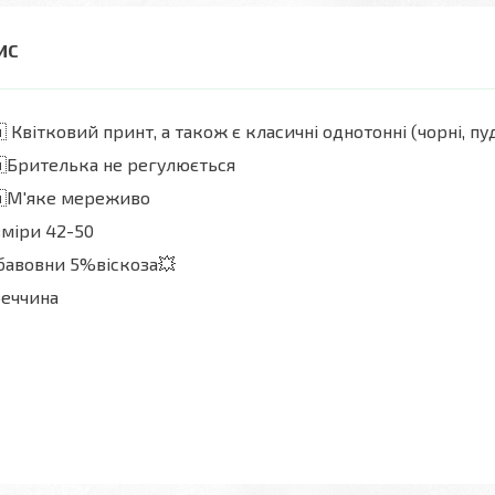
 Квітковий принт, а також є класичні однотонні (чорні, пу
🇦Брителька не регулюється
🇦М'яке мереживо
міри 42-50
бавовни 5%віскоза💥
реччина