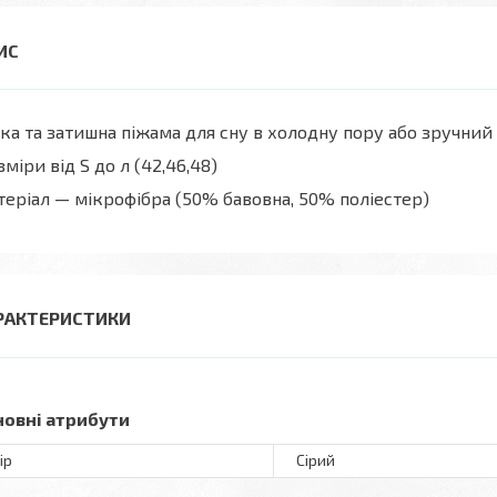
ка та затишна піжама для сну в холодну пору або зручни
міри від S до л (42,46,48)
еріал — мікрофібра (50% бавовна, 50% поліестер)
РАКТЕРИСТИКИ
новні атрибути
ір
Сірий