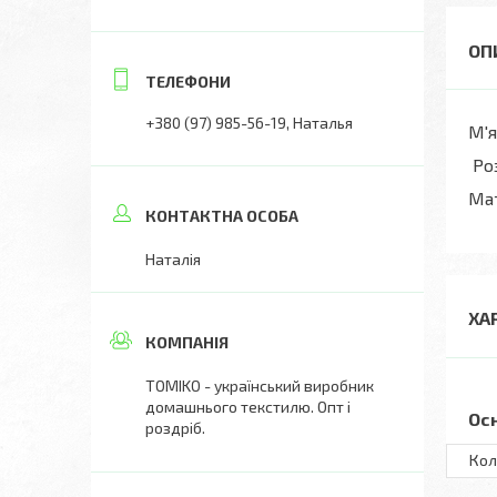
+380 (97) 985-56-19
Наталья
М'я
Роз
Мат
Наталія
ХА
ТОМIKO - український виробник
домашнього текстилю. Опт і
Ос
роздріб.
Кол