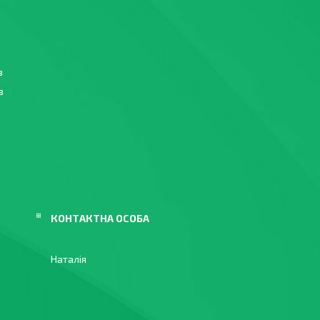
в
в
в
Наталія