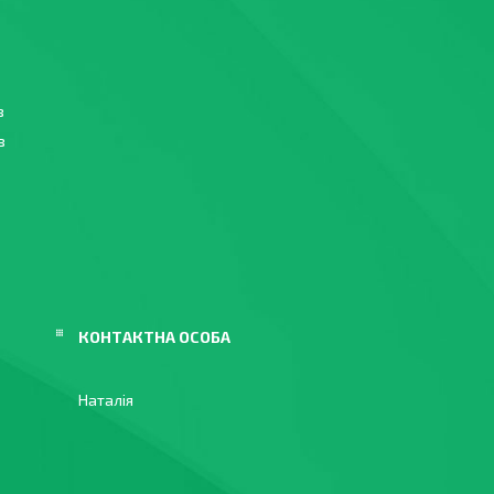
в
в
в
Наталія