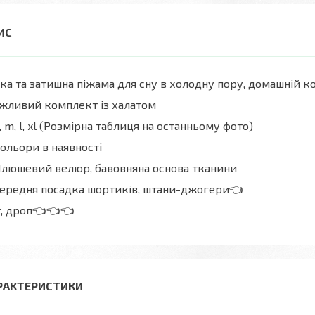
ка та затишна піжама для сну в холодну пору, домашній к
жливий комплект із халатом
, m, l, xl (Розмірна таблиця на останньому фото)
ольори в наявності
люшевий велюр, бавовняна основа тканини
ередня посадка шортиків, штани-джогери👈
т, дроп👈👈👈
РАКТЕРИСТИКИ