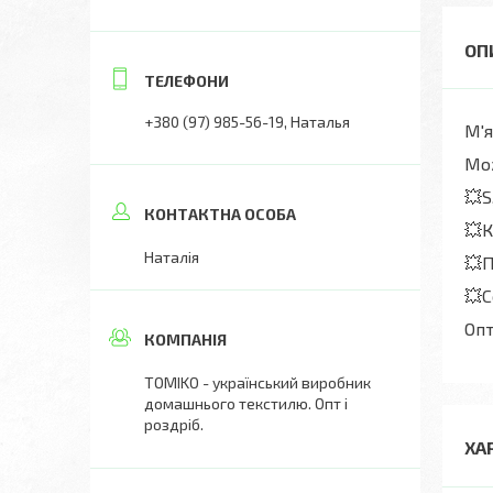
+380 (97) 985-56-19
Наталья
М'я
Мо
💥S
💥К
Наталія
💥П
💥С
Оп
ТОМIKO - український виробник
домашнього текстилю. Опт і
роздріб.
ХА