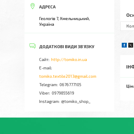
Ос
Геологів 7, Хмельницький,
Україна
Кол
http://tomiko.in.ua
ІН
tomiko.textile2013@gmail.com
0676777105
Цін
0979855619
Instagram
@tomiko_shop_