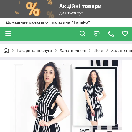
Домашние халаты от магазина "Tomiko"
Товари та послуги
Халати жіночі
Шовк
Халат літн