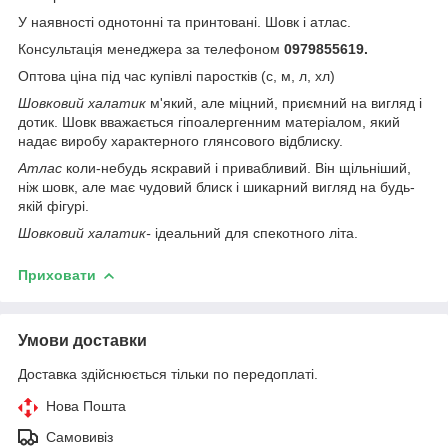
У наявності однотонні та принтовані. Шовк і атлас.
Консультація менеджера за телефоном
0979855619.
Оптова ціна під час купівлі паростків (с, м, л, хл)
Шовковий халатик
м'який, але міцний, приємний на вигляд і
дотик. Шовк вважається гіпоалергенним матеріалом, який
надає виробу характерного глянсового відблиску.
Атлас
коли-небудь яскравий і привабливий. Він щільніший,
ніж шовк, але має чудовий блиск і шикарний вигляд на будь-
якій фігурі.
Шовковий халатик-
ідеальний для спекотного літа.
Приховати
Умови доставки
Доставка здійснюється тільки по передоплаті.
Нова Пошта
Самовивіз