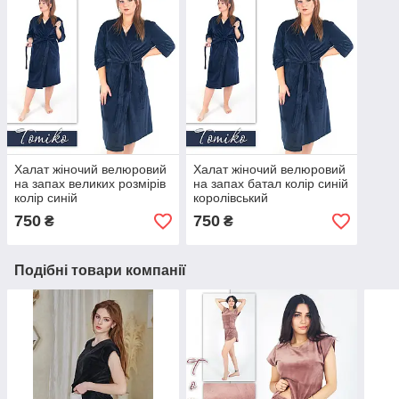
Халат жіночий велюровий
Халат жіночий велюровий
на запах великих розмірів
на запах батал колір синій
колір синій
королівський
750
750
₴
₴
Подібні товари компанії